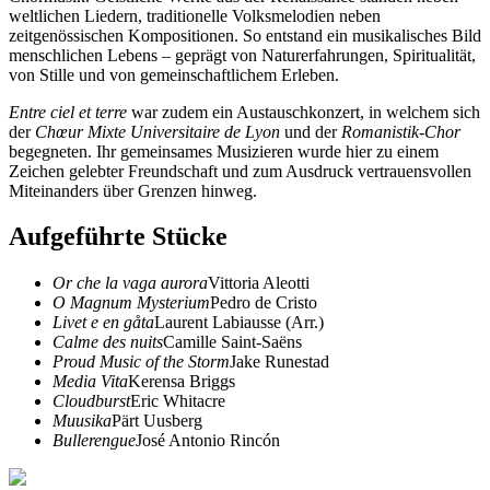
weltlichen Liedern, traditionelle Volksmelodien neben
zeitgenössischen Kompositionen. So entstand ein musikalisches Bild
menschlichen Lebens – geprägt von Naturerfahrungen, Spiritualität,
von Stille und von gemeinschaftlichem Erleben.
Entre ciel et terre
war zudem ein Austauschkonzert, in welchem sich
der
Chœur Mixte Universitaire de Lyon
und der
Romanistik-Chor
begegneten. Ihr gemeinsames Musizieren wurde hier zu einem
Zeichen gelebter Freundschaft und zum Ausdruck vertrauensvollen
Miteinanders über Grenzen hinweg.
Aufgeführte Stücke
Or che la vaga aurora
Vittoria Aleotti
O Magnum Mysterium
Pedro de Cristo
Livet e en gåta
Laurent Labiausse (Arr.)
Calme des nuits
Camille Saint-Saëns
Proud Music of the Storm
Jake Runestad
Media Vita
Kerensa Briggs
Cloudburst
Eric Whitacre
Muusika
Pärt Uusberg
Bullerengue
José Antonio Rincón