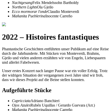
Nachtgesang
Felix Mendelssohn Bartholdy
Northern Lights
Ola Gjeilo
Ecco mormorar l'onde
Claudio Monteverdi
Mañanita Pueblerina
Inocente Carreño
2022 – Histoires fantastiques
Phantastische Geschichten entführten unser Publikum auf eine Reise
durch die Jahrhunderte. Mit Stücken von Monteverdi, Brahms,
Gjeilo und vielen anderen erzählten wir von Engeln, Liebespaaren
und allerlei Fabelwesen.
Unser erstes Konzert nach langer Pause war ein voller Erfolg. Trotz
der widrigen Situation der vergangenen zwei Jahre sind wir froh,
dass wir dieses Projekt auf die Beine stellen konnten.
Aufgeführte Stücke
Capricciata
Adriano Banchieri
Ojos Azules
Rubén Uquillas / Gerardo Guevara (Arr.)
Mañanita Pueblerina
Inocente Carreño