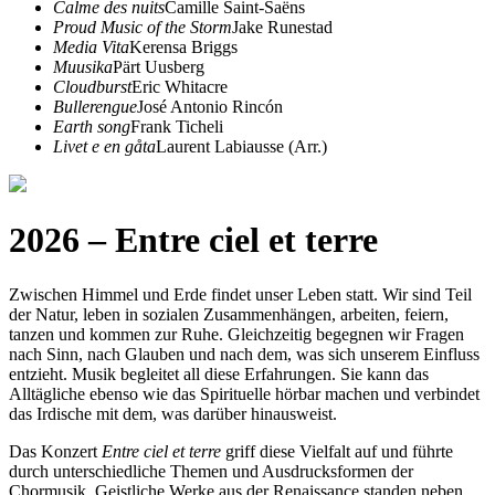
Calme des nuits
Camille Saint-Saëns
Proud Music of the Storm
Jake Runestad
Media Vita
Kerensa Briggs
Muusika
Pärt Uusberg
Cloudburst
Eric Whitacre
Bullerengue
José Antonio Rincón
Earth song
Frank Ticheli
Livet e en gåta
Laurent Labiausse (Arr.)
2026 – Entre ciel et terre
Zwischen Himmel und Erde findet unser Leben statt. Wir sind Teil
der Natur, leben in sozialen Zusammenhängen, arbeiten, feiern,
tanzen und kommen zur Ruhe. Gleichzeitig begegnen wir Fragen
nach Sinn, nach Glauben und nach dem, was sich unserem Einfluss
entzieht. Musik begleitet all diese Erfahrungen. Sie kann das
Alltägliche ebenso wie das Spirituelle hörbar machen und verbindet
das Irdische mit dem, was darüber hinausweist.
Das Konzert
Entre ciel et terre
griff diese Vielfalt auf und führte
durch unterschiedliche Themen und Ausdrucksformen der
Chormusik. Geistliche Werke aus der Renaissance standen neben