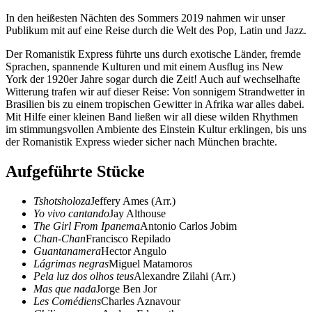
In den heißesten Nächten des Sommers 2019 nahmen wir unser
Publikum mit auf eine Reise durch die Welt des Pop, Latin und Jazz.
Der Romanistik Express führte uns durch exotische Länder, fremde
Sprachen, spannende Kulturen und mit einem Ausflug ins New
York der 1920er Jahre sogar durch die Zeit! Auch auf wechselhafte
Witterung trafen wir auf dieser Reise: Von sonnigem Strandwetter in
Brasilien bis zu einem tropischen Gewitter in Afrika war alles dabei.
Mit Hilfe einer kleinen Band ließen wir all diese wilden Rhythmen
im stimmungsvollen Ambiente des Einstein Kultur erklingen, bis uns
der Romanistik Express wieder sicher nach München brachte.
Aufgeführte Stücke
Tshotsholoza
Jeffery Ames (Arr.)
Yo vivo cantando
Jay Althouse
The Girl From Ipanema
Antonio Carlos Jobim
Chan-Chan
Francisco Repilado
Guantanamera
Hector Angulo
Lágrimas negras
Miguel Matamoros
Pela luz dos olhos teus
Alexandre Zilahi (Arr.)
Mas que nada
Jorge Ben Jor
Les Comédiens
Charles Aznavour