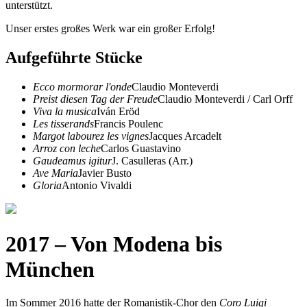
unterstützt.
Unser erstes großes Werk war ein großer Erfolg!
Aufgeführte Stücke
Ecco mormorar l'onde
Claudio Monteverdi
Preist diesen Tag der Freude
Claudio Monteverdi / Carl Orff
Viva la musica
Iván Eröd
Les tisserands
Francis Poulenc
Margot labourez les vignes
Jacques Arcadelt
Arroz con leche
Carlos Guastavino
Gaudeamus igitur
J. Casulleras (Arr.)
Ave Maria
Javier Busto
Gloria
Antonio Vivaldi
2017 – Von Modena bis
München
Im Sommer 2016 hatte der Romanistik-Chor den
Coro Luigi