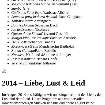
Ma come bali bella bimba
Jan Vermulst (Arr.)
Samba-le-le
Cádiz
aus
Suite Española
Isaac Albéniz
Serenata para la tierra de uno
Liliana Cangiano
Tourdion
Pierre Attaingnant
Bourrée
Johann Sebastian Bach
Iac-asa
Simeon Nicolescu
Questa dolce Sirena
Giovanni Gastoldi
Margot labourez les vignes
Jacques Arcadelt
Der Fiedler
Johannes Brahms
Morgengebet
Felix Mendelssohn Bartholdy
Ronda Catonga
Pablo Roballo
Nocturne
Nr. 3 und 4
Antoine de Lhoyer
Insalata italiana
Richard Genée
Yo vivo cantando
Jay Althouse
2014 – Liebe, Lust & Leid
Im August 2014 beschäftigten wir uns sängerisch mit der Liebe, der
Lust und dem Leid. Unser Programm aus wundervollen
romanischsprachigen Stücken ließ uns erkennen: Es gibt keine