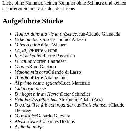
Liebe ohne Kummer, keinen Kummer ohne Schmerz und keinen
schärferen Schmerz als den der Liebe.
Aufgeführte Stücke
Trouver dans ma vie ta présence
Jean-Claude Gianadda
Belle qui tiens ma vie
Thoinot Arbeau
O beno mio
Adrian Willaert
La, la, la
Pierre Certon
Il est bel et bon
Pierre Passereau
Dirait-on
Morten Lauridsen
Gianna
Rino Gaetano
Matona mia cara
Orlando di Lasso
Tourdion
Pierre Attaingnant
Al primo vostro sguardo
Luca Marenzio
Calabaça, no se
Du liegst mir im Herzen
Peter Schindler
Pela luz dos olhos teus
Alexandre Zilahi (Arr.)
Dieu! qu'il la fait bon regarder
aus
Trois chansons
Claude
Debussy
Ojos azules
Gerardo Guevara
Abschiedslied
Johannes Brahms
Ay linda amiga