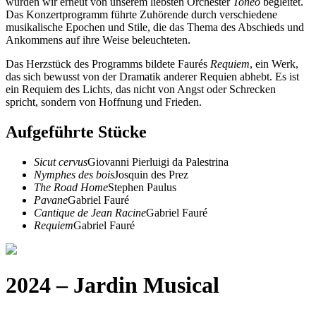
wurden wir erneut von unserem liebsten Orchester
Toneo
begleitet.
Das Konzertprogramm führte Zuhörende durch verschiedene
musikalische Epochen und Stile, die das Thema des Abschieds und
Ankommens auf ihre Weise beleuchteten.
Das Herzstück des Programms bildete Faurés
Requiem
, ein Werk,
das sich bewusst von der Dramatik anderer Requien abhebt. Es ist
ein Requiem des Lichts, das nicht von Angst oder Schrecken
spricht, sondern von Hoffnung und Frieden.
Aufgeführte Stücke
Sicut cervus
Giovanni Pierluigi da Palestrina
Nymphes des bois
Josquin des Prez
The Road Home
Stephen Paulus
Pavane
Gabriel Fauré
Cantique de Jean Racine
Gabriel Fauré
Requiem
Gabriel Fauré
2024 – Jardin Musical