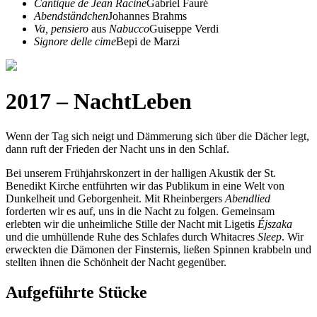
Cantique de Jean Racine
Gabriel Fauré
Abendständchen
Johannes Brahms
Va, pensiero
aus
Nabucco
Guiseppe Verdi
Signore delle cime
Bepi de Marzi
2017 – NachtLeben
Wenn der Tag sich neigt und Dämmerung sich über die Dächer legt,
dann ruft der Frieden der Nacht uns in den Schlaf.
Bei unserem Frühjahrskonzert in der halligen Akustik der St.
Benedikt Kirche entführten wir das Publikum in eine Welt von
Dunkelheit und Geborgenheit. Mit Rheinbergers
Abendlied
forderten wir es auf, uns in die Nacht zu folgen. Gemeinsam
erlebten wir die unheimliche Stille der Nacht mit Ligetis
Éjszaka
und die umhüllende Ruhe des Schlafes durch Whitacres
Sleep
. Wir
erweckten die Dämonen der Finsternis, ließen Spinnen krabbeln und
stellten ihnen die Schönheit der Nacht gegenüber.
Aufgeführte Stücke