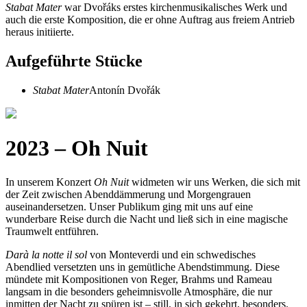
Stabat Mater
war Dvořáks erstes kirchenmusikalisches Werk und
auch die erste Komposition, die er ohne Auftrag aus freiem Antrieb
heraus initiierte.
Aufgeführte Stücke
Stabat Mater
Antonín Dvořák
2023 – Oh Nuit
In unserem Konzert
Oh Nuit
widmeten wir uns Werken, die sich mit
der Zeit zwischen Abenddämmerung und Morgengrauen
auseinandersetzen. Unser Publikum ging mit uns auf eine
wunderbare Reise durch die Nacht und ließ sich in eine magische
Traumwelt entführen.
Darà la notte il sol
von Monteverdi und ein schwedisches
Abendlied versetzten uns in gemütliche Abendstimmung. Diese
mündete mit Kompositionen von Reger, Brahms und Rameau
langsam in die besonders geheimnisvolle Atmosphäre, die nur
inmitten der Nacht zu spüren ist – still, in sich gekehrt, besonders.