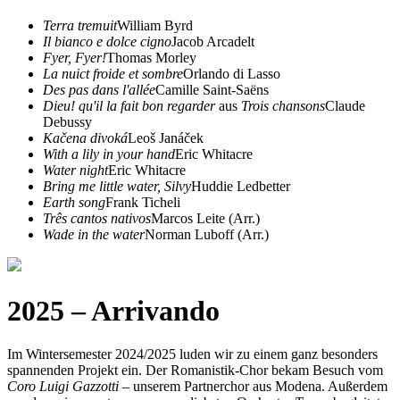
Terra tremuit
William Byrd
Il bianco e dolce cigno
Jacob Arcadelt
Fyer, Fyer!
Thomas Morley
La nuict froide et sombre
Orlando di Lasso
Des pas dans l'allée
Camille Saint-Saëns
Dieu! qu'il la fait bon regarder
aus
Trois chansons
Claude
Debussy
Kačena divoká
Leoš Janáček
With a lily in your hand
Eric Whitacre
Water night
Eric Whitacre
Bring me little water, Silvy
Huddie Ledbetter
Earth song
Frank Ticheli
Três cantos nativos
Marcos Leite (Arr.)
Wade in the water
Norman Luboff (Arr.)
2025 – Arrivando
Im Wintersemester 2024/2025 luden wir zu einem ganz besonders
spannenden Projekt ein. Der Romanistik-Chor bekam Besuch vom
Coro Luigi Gazzotti
– unserem Partnerchor aus Modena. Außerdem