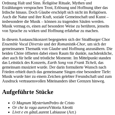
Ordnung Halt und Sinn. Religiöse Rituale, Mythen und
Erzählungen versprachen Trost, Erlösung und Hoffnung über das
Irdische hinaus. Doch Glaube erschöpft sich nicht im Religiösen.
Auch die Natur und ihre Kraft, soziale Gemeinschaft und Kunst –
insbesondere die Musik – können zu tragenden Säulen werden.
Musik vermag es, einen auf besondere Weise zu berühren, jenseits
von Sprache zu wirken und Hoffnung erfahrbar zu machen.
In diesem Austauschkonzert begegneten sich der Straßburger Chor
Ensemble Vocal Diversio
und der
Romanistik-Chor
, um sich der
gemeinsamen Thematik von Glaube und Hoffnung anzunähern. Die
beiden Chöre öffneten dabei einen Raum für dunkle, nachdenkliche,
aber auch für helle und tröstliche Momente. Im Mittelpunkt standen
das Leitstück des Konzerts,
Earth Song
von
Frank Ticheli
, das
gemeinsam musiziert wurde. Der darin formulierte Wunsch nach
Frieden erhielt durch das gemeinsame Singen eine besondere Tiefe:
Musik wurde hier zu einem Zeichen gelebter Freundschaft und zum
Ausdruck vertrauensvollen Miteinanders über Grenzen hinweg.
Aufgeführte Stücke
O Magnum Mysterium
Pedro de Cristo
Or che la vaga aurora
Vittoria Aleotti
Livet e en gåta
Laurent Labiausse (Arr.)