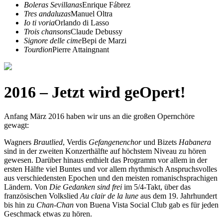
Boleras Sevillanas
Enrique Fábrez
Tres andaluzas
Manuel Oltra
Io ti voria
Orlando di Lasso
Trois chansons
Claude Debussy
Signore delle cime
Bepi de Marzi
Tourdion
Pierre Attaingnant
2016 – Jetzt wird geOpert!
Anfang März 2016 haben wir uns an die großen Opernchöre
gewagt:
Wagners
Brautlied
, Verdis
Gefangenenchor
und Bizets
Habanera
sind in der zweiten Konzerthälfte auf höchstem Niveau zu hören
gewesen. Darüber hinaus enthielt das Programm vor allem in der
ersten Hälfte viel Buntes und vor allem rhythmisch Anspruchsvolles
aus verschiedensten Epochen und den meisten romanischsprachigen
Ländern. Von
Die Gedanken sind frei
im 5/4-Takt, über das
französischen Volkslied
Au clair de la lune
aus dem 19. Jahrhundert
bis hin zu
Chan-Chan
von Buena Vista Social Club gab es für jeden
Geschmack etwas zu hören.