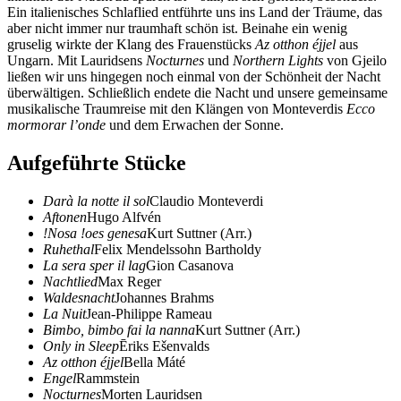
Ein italienisches Schlaflied entführte uns ins Land der Träume, das
aber nicht immer nur traumhaft schön ist. Beinahe ein wenig
gruselig wirkte der Klang des Frauenstücks
Az otthon éjjel
aus
Ungarn. Mit Lauridsens
Nocturnes
und
Northern Lights
von Gjeilo
ließen wir uns hingegen noch einmal von der Schönheit der Nacht
überwältigen. Schließlich endete die Nacht und unsere gemeinsame
musikalische Traumreise mit den Klängen von Monteverdis
Ecco
mormorar l’onde
und dem Erwachen der Sonne.
Aufgeführte Stücke
Darà la notte il sol
Claudio Monteverdi
Aftonen
Hugo Alfvén
!Nosa !oes genesa
Kurt Suttner (Arr.)
Ruhethal
Felix Mendelssohn Bartholdy
La sera sper il lag
Gion Casanova
Nachtlied
Max Reger
Waldesnacht
Johannes Brahms
La Nuit
Jean-Philippe Rameau
Bimbo, bimbo fai la nanna
Kurt Suttner (Arr.)
Only in Sleep
Ēriks Ešenvalds
Az otthon éjjel
Bella Máté
Engel
Rammstein
Nocturnes
Morten Lauridsen