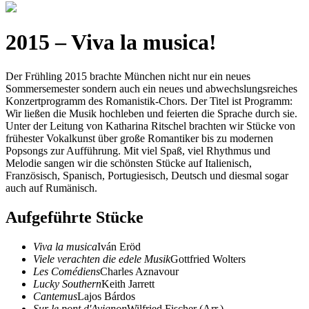
2015 – Viva la musica!
Der Frühling 2015 brachte München nicht nur ein neues
Sommersemester sondern auch ein neues und abwechslungsreiches
Konzertprogramm des Romanistik-Chors. Der Titel ist Programm:
Wir ließen die Musik hochleben und feierten die Sprache durch sie.
Unter der Leitung von Katharina Ritschel brachten wir Stücke von
frühester Vokalkunst über große Romantiker bis zu modernen
Popsongs zur Aufführung. Mit viel Spaß, viel Rhythmus und
Melodie sangen wir die schönsten Stücke auf Italienisch,
Französisch, Spanisch, Portugiesisch, Deutsch und diesmal sogar
auch auf Rumänisch.
Aufgeführte Stücke
Viva la musica
Iván Eröd
Viele verachten die edele Musik
Gottfried Wolters
Les Comédiens
Charles Aznavour
Lucky Southern
Keith Jarrett
Cantemus
Lajos Bárdos
Sur le pont d'Avignon
Wilfried Fischer (Arr.)