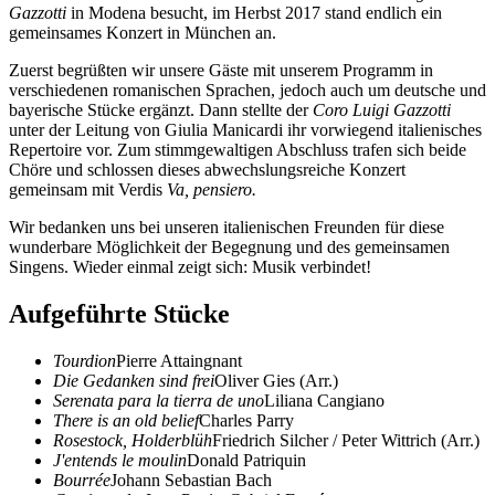
Gazzotti
in Modena besucht, im Herbst 2017 stand endlich ein
gemeinsames Konzert in München an.
Zuerst begrüßten wir unsere Gäste mit unserem Programm in
verschiedenen romanischen Sprachen, jedoch auch um deutsche und
bayerische Stücke ergänzt. Dann stellte der
Coro Luigi Gazzotti
unter der Leitung von Giulia Manicardi ihr vorwiegend italienisches
Repertoire vor. Zum stimmgewaltigen Abschluss trafen sich beide
Chöre und schlossen dieses abwechslungsreiche Konzert
gemeinsam mit Verdis
Va, pensiero.
Wir bedanken uns bei unseren italienischen Freunden für diese
wunderbare Möglichkeit der Begegnung und des gemeinsamen
Singens. Wieder einmal zeigt sich: Musik verbindet!
Aufgeführte Stücke
Tourdion
Pierre Attaingnant
Die Gedanken sind frei
Oliver Gies (Arr.)
Serenata para la tierra de uno
Liliana Cangiano
There is an old belief
Charles Parry
Rosestock, Holderblüh
Friedrich Silcher / Peter Wittrich (Arr.)
J'entends le moulin
Donald Patriquin
Bourrée
Johann Sebastian Bach