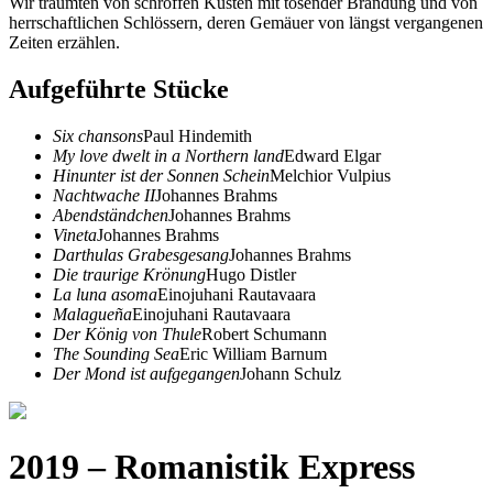
Wir träumten von schroffen Küsten mit tosender Brandung und von
herrschaftlichen Schlössern, deren Gemäuer von längst vergangenen
Zeiten erzählen.
Aufgeführte Stücke
Six chansons
Paul Hindemith
My love dwelt in a Northern land
Edward Elgar
Hinunter ist der Sonnen Schein
Melchior Vulpius
Nachtwache II
Johannes Brahms
Abendständchen
Johannes Brahms
Vineta
Johannes Brahms
Darthulas Grabesgesang
Johannes Brahms
Die traurige Krönung
Hugo Distler
La luna asoma
Einojuhani Rautavaara
Malagueña
Einojuhani Rautavaara
Der König von Thule
Robert Schumann
The Sounding Sea
Eric William Barnum
Der Mond ist aufgegangen
Johann Schulz
2019 – Romanistik Express