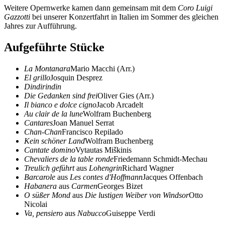
Weitere Opernwerke kamen dann gemeinsam mit dem
Coro Luigi
Gazzotti
bei unserer Konzertfahrt in Italien im Sommer des gleichen
Jahres zur Aufführung.
Aufgeführte Stücke
La Montanara
Mario Macchi (Arr.)
El grillo
Josquin Desprez
Dindirindin
Die Gedanken sind frei
Oliver Gies (Arr.)
Il bianco e dolce cigno
Jacob Arcadelt
Au clair de la lune
Wolfram Buchenberg
Cantares
Joan Manuel Serrat
Chan-Chan
Francisco Repilado
Kein schöner Land
Wolfram Buchenberg
Cantate domino
Vytautas Miškinis
Chevaliers de la table ronde
Friedemann Schmidt-Mechau
Treulich geführt
aus
Lohengrin
Richard Wagner
Barcarole
aus
Les contes d'Hoffmann
Jacques Offenbach
Habanera
aus
Carmen
Georges Bizet
O süßer Mond
aus
Die lustigen Weiber von Windsor
Otto
Nicolai
Va, pensiero
aus
Nabucco
Guiseppe Verdi