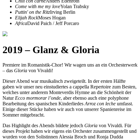
Chili con carne
Anders Edenroth
Come with me my love
Yolan Trabsky
Puttin' on the Ritz
Irving Berlin
Elijah Rock
Moses Hogan
Africa
David Paich / Jeff Porcaro
2019 – Glanz & Gloria
Premiere im Romanistik-Chor! Wir wagen uns an ein Orchesterwerk
– das
Gloria
von Vivaldi!
Dieser Abend war musikalisch zweigeteilt. In der ersten Hälfte
gaben wir unser neu einstudiertes a cappella Repertoire zum Besten,
welches unter anderem Monteverdis Hymne an die Schönheit der
Natur
Ecco mormorar l’onde
, aber ebenso auch eine polyphone
Bearbeitung des spanischen Kinderliedes
Arroz con leche
umfasst.
Einige dieser Stücke haben wir auch von unserer Spanienreise im
Sommer mitgebracht.
Das Highlight des Abends bildete jedoch
Gloria
von Vivaldi. Für
dieses Projekt haben wir eigens ein Orchester zusammengestellt und
wurden von den Solistinnen Alessia Broch und Ronja Dudda