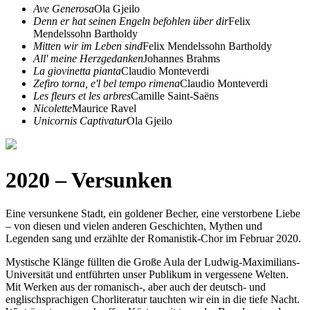
Ave Generosa
Ola Gjeilo
Denn er hat seinen Engeln befohlen über dir
Felix
Mendelssohn Bartholdy
Mitten wir im Leben sind
Felix Mendelssohn Bartholdy
All' meine Herzgedanken
Johannes Brahms
La giovinetta pianta
Claudio Monteverdi
Zefiro torna, e'l bel tempo rimena
Claudio Monteverdi
Les fleurs et les arbres
Camille Saint-Saëns
Nicolette
Maurice Ravel
Unicornis Captivatur
Ola Gjeilo
2020 – Versunken
Eine versunkene Stadt, ein goldener Becher, eine verstorbene Liebe
– von diesen und vielen anderen Geschichten, Mythen und
Legenden sang und erzählte der Romanistik-Chor im Februar 2020.
Mystische Klänge füllten die Große Aula der Ludwig-Maximilians-
Universität und entführten unser Publikum in vergessene Welten.
Mit Werken aus der romanisch-, aber auch der deutsch- und
englischsprachigen Chorliteratur tauchten wir ein in die tiefe Nacht.