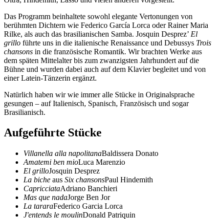
Das Programm beinhaltete sowohl elegante Vertonungen von
berühmten Dichtern wie Federico García Lorca oder Rainer Maria
Rilke, als auch das brasilianischen Samba. Josquin Desprez’
El
grillo
führte uns in die italienische Renaissance und Debussys
Trois
chansons
in die französische Romantik. Wir brachten Werke aus
dem späten Mittelalter bis zum zwanzigsten Jahrhundert auf die
Bühne und wurden dabei auch auf dem Klavier begleitet und von
einer Latein-Tänzerin ergänzt.
Natürlich haben wir wie immer alle Stücke in Originalsprache
gesungen – auf Italienisch, Spanisch, Französisch und sogar
Brasilianisch.
Aufgeführte Stücke
Villanella alla napolitana
Baldissera Donato
Amatemi ben mio
Luca Marenzio
El grillo
Josquin Desprez
La biche
aus
Six chansons
Paul Hindemith
Capricciata
Adriano Banchieri
Mas que nada
Jorge Ben Jor
La tarara
Federico Garcia Lorca
J'entends le moulin
Donald Patriquin