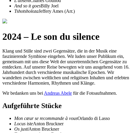
L'absent
Charles Gounod
And so it goes
Billy Joel
Tshotsholoza
Jeffery Ames (Arr.)
2024 – Le son du silence
Klang und Stille sind zwei Gegensätze, die in der Musik eine
faszinierende Symbiose eingehen. Wir luden unser Publikum ein,
gemeinsam mit uns diese Welt der unzertrennlichen Gegensätze zu
entdecken. Auf unserer Reise bewegten wir uns ausgehend vom 16.
Jahrhundert durch verschiedene musikalische Epochen. Wir
wandelten zwischen weltlichen und religiösen Inhalten und erlebten
verschiedene Harmonien, Rhythmen und Klänge.
Wir bedanken uns bei
Andreas Abele
für die Fotoaufnahmen.
Aufgeführte Stücke
Mon cœur se recommande à vous
Orlando di Lasso
Locus iste
Anton Bruckner
Os justi
Anton Bruckner