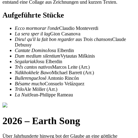
entstand eine Collage aus Zeichnungen und kurzen Texten.
Aufgeführte Stücke
Ecco mormorar l'onde
Claudio Monteverdi
La sera sper il lag
Gion Casanova
Dieu! qu'il la fait bon regarder
aus
Trois chansons
Claude
Debussy
Cantate Domino
Josu Elberdin
Dum medium silentium
Vytautas Miškinis
Segalariak
Josu Elberdin
Três cantos nativos
Marcos Leite (Arr.)
Ndikhokhele Bawo
Michael Barrett (Arr.)
Bullerengue
José Antonio Rincón
Bésame mucho
Consuelo Velázquez
Trilo
Ale Möller (Arr.)
La Nuit
Jean-Philippe Rameau
2026 – Earth Song
Über Jahrhunderte hinweg bot der Glaube an eine göttliche