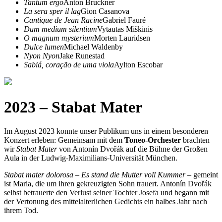
Tantum ergo
Anton Bruckner
La sera sper il lag
Gion Casanova
Cantique de Jean Racine
Gabriel Fauré
Dum medium silentium
Vytautas Miškinis
O magnum mysterium
Morten Lauridsen
Dulce lumen
Michael Waldenby
Nyon Nyon
Jake Runestad
Sabiá, coração de uma viola
Aylton Escobar
2023 – Stabat Mater
Im August 2023 konnte unser Publikum uns in einem besonderen
Konzert erleben: Gemeinsam mit dem
Toneo-Orchester
brachten
wir
Stabat Mater
von Antonín Dvořák auf die Bühne der Großen
Aula in der Ludwig-Maximilians-Universität München.
Stabat mater dolorosa
–
Es stand die Mutter voll Kummer
– gemeint
ist Maria, die um ihren gekreuzigten Sohn trauert. Antonín Dvořák
selbst betrauerte den Verlust seiner Tochter Josefa und begann mit
der Vertonung des mittelalterlichen Gedichts ein halbes Jahr nach
ihrem Tod.