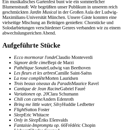
Ein musikalisches Gartenfest bunt wie ein sommerlicher
Blumenstrauß: Wir begrüßten unser Publikum in unserem reich
geschmückten
Jardin Musical
in der Großen Aula der Ludwig-
Maximilians-Universität München. Unsere Gäste konnten eine
vielseitige Mischung an Beiträgen genießen: Chorstücke und
Solodarbietungen verschiedener Genres verbanden wir zu einem
abwechslungsreichen Abend.
Aufgeführte Stücke
Ecco mormorar l'onde
Claudio Monteverdi
Signore delle cime
Bepi de Marzi
Pathétique Sonate
Ludwig van Beethoven
Les fleurs et les arbres
Camille Saint-Saëns
La rose complète
Morten Lauridsen
Trois beaux oiseaux du Paradis
Maurice Ravel
Cantique de Jean Racine
Gabriel Fauré
Variationen op. 20
Clara Schumann
Chili con carne
Anders Edenroth
Bring me little water, Silvy
Huddie Ledbetter
Flight
Sutton Foster
Sleep
Eric Whitacre
Only in Sleep
Ēriks Ešenvalds
Fantaisie-Impromptu op. 66
Frédéric Chopin