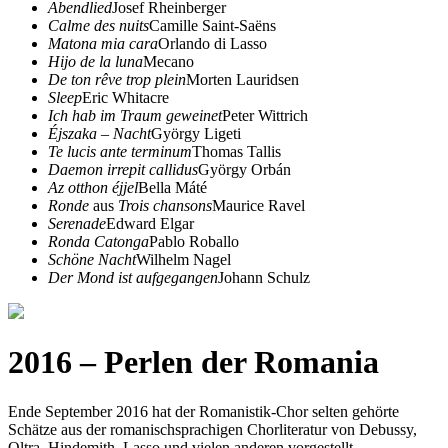
Abendlied
Josef Rheinberger
Calme des nuits
Camille Saint-Saëns
Matona mia cara
Orlando di Lasso
Hijo de la luna
Mecano
De ton rêve trop plein
Morten Lauridsen
Sleep
Eric Whitacre
Ich hab im Traum geweinet
Peter Wittrich
Éjszaka – Nacht
György Ligeti
Te lucis ante terminum
Thomas Tallis
Daemon irrepit callidus
György Orbán
Az otthon éjjel
Bella Máté
Ronde
aus
Trois chansons
Maurice Ravel
Serenade
Edward Elgar
Ronda Catonga
Pablo Roballo
Schöne Nacht
Wilhelm Nagel
Der Mond ist aufgegangen
Johann Schulz
2016 – Perlen der Romania
Ende September 2016 hat der Romanistik-Chor selten gehörte
Schätze aus der romanischsprachigen Chorliteratur von Debussy,
Oltra, Hindemith, Lasso und vielen anderen vorgestellt.